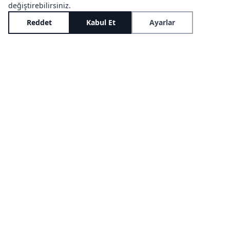
değiştirebilirsiniz.
yanınızda
Reddet
Kabul Et
Ayarlar
İster ceza davaları ister göçmenlik meseleleri
olsun: Deneyim, strateji ve gerçek bağlılıkla
çıkarlarınızı temsil ediyorum.
01
Ceza Hukuku
Soruşturmalar, para cezaları, iddianameler veya ana
duruşmalar sırasında savunma – Almanya
genelinde ve tüm usul aşamalarında.