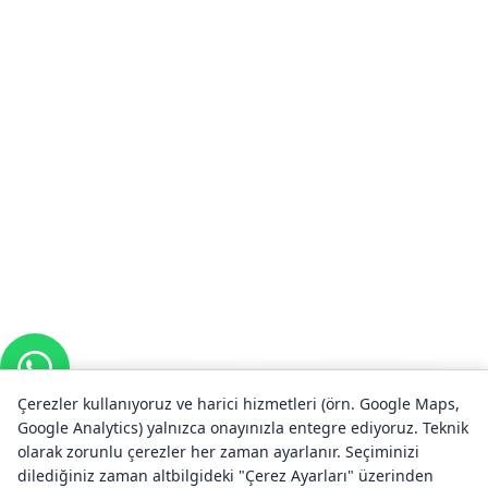
Ceza Hukuku · Göç Hukuku
Çerezler kullanıyoruz ve harici hizmetleri (örn. Google Maps,
Ülke genelinde
Google Analytics) yalnızca onayınızla entegre ediyoruz. Teknik
olarak zorunlu çerezler her zaman ayarlanır. Seçiminizi
Acil durumlarda hızla
dilediğiniz zaman altbilgideki "Çerez Ayarları" üzerinden