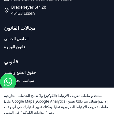
Bredeneyer Str. 2b
45133 Essen
مجالات القانون
القانون الجنائي
قانون الهجرة
قانوني
حقوق الطبع والنشر
سياسة الخصوصية
إعدادات الكوكيز
نستخدم ملفات تعريف الارتباط (الكوكيز) ولا ندمج الخدمات الخارجية
(مثل Google Maps وGoogle Analytics) إلا بموافقتك. يتم دائمًا تعيين
ملفات تعريف الارتباط الضرورية تقنيًا. يمكنك تغيير اختيارك في أي وقت
عبر "إعدادات الكوكيز" في التذييل.