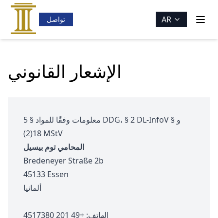
AR
تواصل
الإشعار القانوني
معلومات وفقًا للمواد § 5 DDG، § 2 DL-InfoV و §
18(2) MStV
المحامي توم بيسيل
Bredeneyer Straße 2b
45133 Essen
ألمانيا
الهاتف:
+49 201 4517380